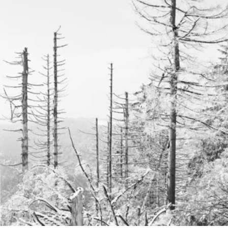
Das fotografische Projekt
Ruhestein
dokumentiert die
gegenwärtige Auflösung historischer Ordnungen in deutschen
Wäldern seit dem 19. Jahrhundert. Die Fotografien zeigen
absterbende Fichtenmonokulturen im Nationalpark