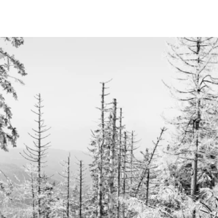
Schwarzwald, deren Niedergang ohne das Einschreiten des
Menschen durch Klimawandel, Trockenheit und
Borkenkäferbefall beschleunigt wird. Ihr Zerfall verweist zugleich
auf die Fragilität menschlich geschaffener Systeme.
The photographic project Ruhestein documents the ongoing
dissolution of historical patterns in German forests since the 19th
century. The photographs depict the decline of spruce
monocultures in the Black Forest National Park, accelerated by
climate change, drought and bark beetle infestations, even
without human intervention. The decay of these systems also
highlights their fragility.
←
© 2026 Silke Panknin . all rights reserved .
imprint .
privacy
policy